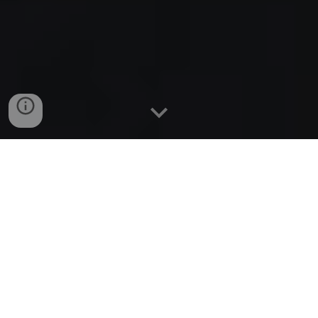
Comment trouver un hypnothérapeute
Qu'attendre d'une séance d'hypnothérapie ?
L'accompagnement
Recommandations
Déroulé de l'accompagnement
Tarifs